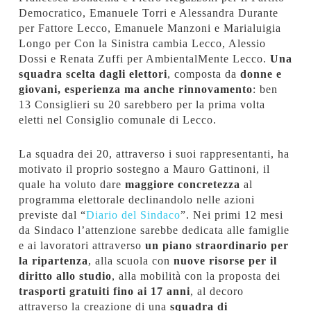
Democratico, Emanuele Torri e Alessandra Durante
per Fattore Lecco, Emanuele Manzoni e Marialuigia
Longo per Con la Sinistra cambia Lecco, Alessio
Dossi e Renata Zuffi per AmbientalMente Lecco.
Una
squadra scelta dagli elettori
, composta da
donne e
giovani, esperienza ma anche rinnovamento
: ben
13 Consiglieri su 20 sarebbero per la prima volta
eletti nel Consiglio comunale di Lecco.
La squadra dei 20, attraverso i suoi rappresentanti, ha
motivato il proprio sostegno a Mauro Gattinoni, il
quale ha voluto dare
maggiore
concretezza
al
programma elettorale declinandolo nelle azioni
previste dal “
Diario del Sindaco
”. Nei primi 12 mesi
da Sindaco l’attenzione sarebbe dedicata alle famiglie
e ai lavoratori attraverso
un piano straordinario per
la ripartenza
, alla scuola con
nuove risorse per il
diritto allo studio
, alla mobilità con la proposta dei
trasporti gratuiti fino ai 17 anni
, al decoro
attraverso la creazione di una
squadra di