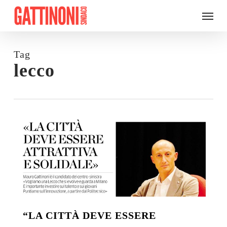
Skip
Menu
to
main
content
Tag
lecco
“LA CITTÀ DEVE ESSERE