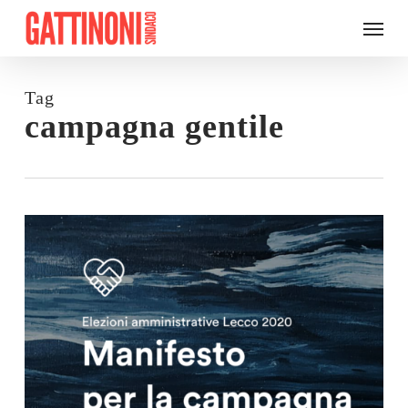
Skip
Menu
to
main
content
Tag
campagna gentile